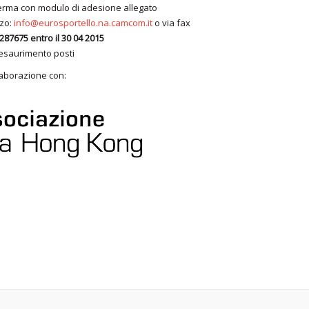
ferma con modulo di adesione allegato
zzo:
info@eurosportello.na.camcom.it
o via fax
287675 entro il 30 04 2015
 esaurimento posti
laborazione con: